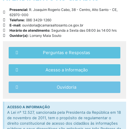
Presencial:
R. Joaquim Rogerio Cabo, 38 - Centro, Alto Santo - CE,
62970-000
Telefone:
(88) 3429-1260
E-mail:
ouvidoria@camaraaltosanto.ce.gov.br
Horário de atendimento:
Segunda a Sexta das 08:00 às 14:00 hrs
Ouvidor(a):
Lorrany Maia Souto
Perguntas e Respostas
Acesso a Informação
Ouvidoria
ACESSO A INFORMAÇÃO
A Lei nº 12.527, sancionada pela Presidenta da República em 18
de novembro de 2011, tem o propósito de regulamentar o
direito constitucional de acesso dos cidadãos às informações
públicas e seus dispositivos são aplicáveis aos três Poderes da